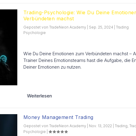
Trading-Psychologie: Wie Du Deine Emotion
Verbündeten machst
Gepostet von
TradeNeon Academy
|
Sep. 25, 2024
|
Trading
Psychologie
Wie Du Deine Emotionen zum Verbündeten machst – A
Trainer Deines Emotionsteams hast die Aufgabe, die E
Deiner Emotionen zu nutzen.
Weiterlesen
Money Management Trading
Gepostet von
TradeNeon Academy
|
Nov. 13, 2022
|
Trading
,
Tra
Psychologie
|