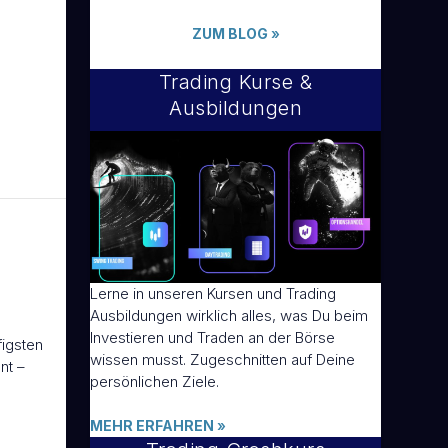
ZUM BLOG
»
Trading Kurse &
Ausbildungen
Lerne in unseren Kursen und Trading
Ausbildungen wirklich alles, was Du beim
Investieren und Traden an der Börse
figsten
wissen musst. Zugeschnitten auf Deine
nt –
persönlichen Ziele.
MEHR ERFAHREN
»