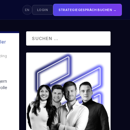
EN
LOGIN
STRATEGIEGESPRÄCH BUCHEN →
KOSTENLOS STARTEN
Trading Crashkurs
FREE
ler
80 Minuten · Dein kompletter Börseneinstieg
ding
VON OLIVER SPARING
Börsenbuch
Das komplette Börsengrundwissen
gern
olle