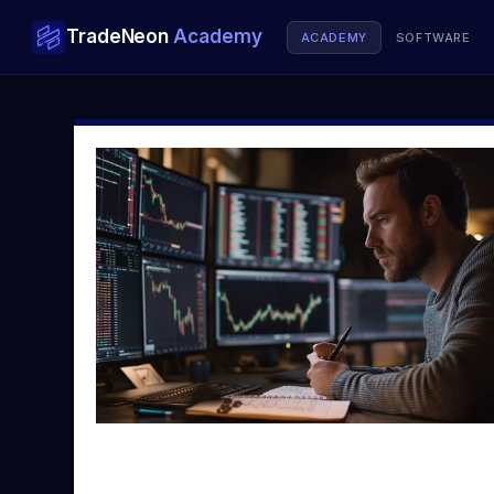
TradeNeon
Academy
ACADEMY
SOFTWARE
AUSBILDUNGEN
Swingtrading
Mittelfristiger Handel · 12 Monate
Daytrading
Intraday Handel · 12 Monate
Strategiegespräch buchen →
KURSE
Dealer Hedging
Auf den Spuren der Market Maker
Aktienhandel
Analyse lernen