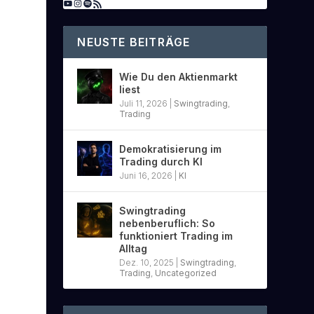
NEUSTE BEITRÄGE
Wie Du den Aktienmarkt
liest
Juli 11, 2026
|
Swingtrading
,
Trading
Demokratisierung im
Trading durch KI
Juni 16, 2026
|
KI
Swingtrading
nebenberuflich: So
funktioniert Trading im
Alltag
Dez. 10, 2025
|
Swingtrading
,
Trading
,
Uncategorized