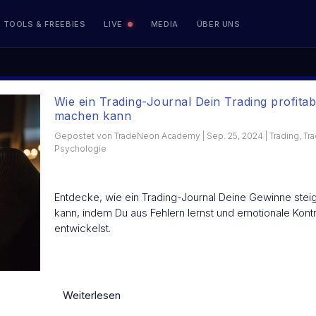
TOOLS & FREEBIES
LIVE
MEDIA
ÜBER UNS
TRAINING
Trading Psychologie
Wie ein Trading-Journal Dein Trading profitab
Resilienz Training für Trader
machen kann
Gepostet von
TradeNeon Academy
|
Sep. 25, 2024
|
Trading
,
Tra
TRANSPARENZ
Psychologie
Performance
Live Handelskonten
Entdecke, wie ein Trading-Journal Deine Gewinne stei
kann, indem Du aus Fehlern lernst und emotionale Kontr
entwickelst.
Börsenhandel lernen
Kurse & Ausbildungen im Vergleich
Weiterlesen