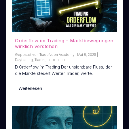
Orderflow im Trading – Marktbewegungen
wirklich verstehen
Gepostet von
TradeNeon Academy
|
Mai 8, 2025
|
Daytrading
,
Trading
|
D Orderflow im Trading Der unsichtbare Fluss, der
die Märkte steuert Werter Trader, werte...
Weiterlesen