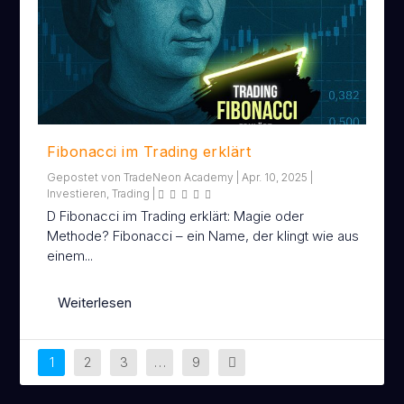
Fibonacci im Trading erklärt
Gepostet von
TradeNeon Academy
|
Apr. 10, 2025
|
Investieren
,
Trading
|
D Fibonacci im Trading erklärt: Magie oder
Methode? Fibonacci – ein Name, der klingt wie aus
einem...
Weiterlesen
1
2
3
…
9