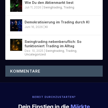
Wie Du den Aktienmarkt liest
Juli 11, 2026
|
Swingtrading
,
Trading
Demokratisierung im Trading durch KI
Juni 16, 2026
|
KI
Swingtrading nebenberuflich: So
funktioniert Trading im Alltag
Dez. 10, 2025
|
Swingtrading
,
Trading
,
Uncategorized
KOMMENTARE
BEREIT DURCHZUSTARTEN?
Dein Einstieg in die
Märkte