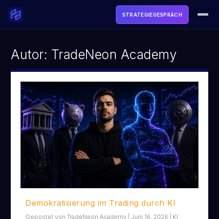
STRATEGIEGESPRÄCH
ACADEMY
Autor:
TradeNeon Academy
SOFTWARE
TOOLS & FREEBIES
LIVE
MEDIA
ÜBER UNS
LOGIN
Demokratisierung im Trading durch KI
STRATEGIEGESPRÄCH BUCHEN →
Gepostet von
TradeNeon Academy
|
Juni 16, 2026
|
KI