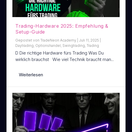
Trading-Hardware 2025: Empfehlung &
Setup-Guide
Gepostet von
TradeNeon Academy
|
Juli 11, 2025
|
Daytrading
,
Optionshandel
,
Swingtrading
,
Trading
D Die richtige Hardware fürs Trading Was Du
wirklich brauchst Wie viel Technik braucht man...
Weiterlesen