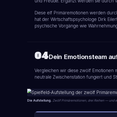
und Freude. Ergänzt werden sie durch vi
Diese elf Primäremotionen werden durch I
hat der Wirtschaftspsychologe Dirk Eile
psychische Vorgänge wie Wahrnehmung
04
Dein Emotionsteam auf
Vergleichen wir diese zwölf Emotionen m
neutrale Zwischenstation fungiert und Stol
Die Aufstellung.
Zwölf Primäremotionen, drei Reihen — und ein