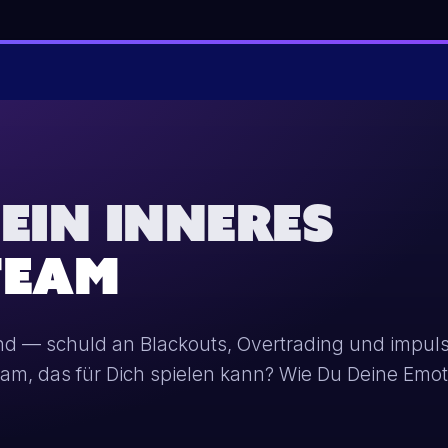
EIN INNERES
TEAM
ind — schuld an Blackouts, Overtrading und impu
Team, das für Dich spielen kann? Wie Du Deine Em