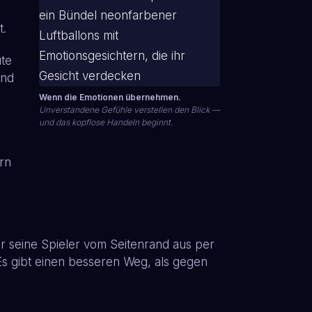
t.
ute
und
Wenn die Emotionen übernehmen.
Unverstandene Gefühle verstellen den Blick —
und das kopflose Handeln beginnt.
rn
ner seine Spieler vom Seitenrand aus per
 Es gibt einen besseren Weg, als gegen