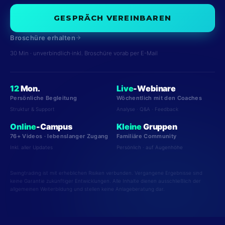
GESPRÄCH VEREINBAREN
Broschüre erhalten
30 Min · unverbindlich
·
inkl. Broschüre vorab per E-Mail
12
Mon.
Live
-Webinare
Persönliche Begleitung
Wöchentlich mit den Coaches
Struktur & Support
Analyse · Q&A · Feedback
Online
-Campus
Kleine
Gruppen
76+ Videos · lebenslanger Zugang
Familiäre Community
Inkl. aller Updates
Persönlich · auf Augenhöhe
Swingtrading ist mit erheblichen Risiken verbunden. Vergangene Ergebnisse sind
keine Garantie zukünftiger Entwicklungen. Alle Inhalte dienen ausschließlich der
allgemeinen Weiterbildung und stellen keine Anlageberatung dar.