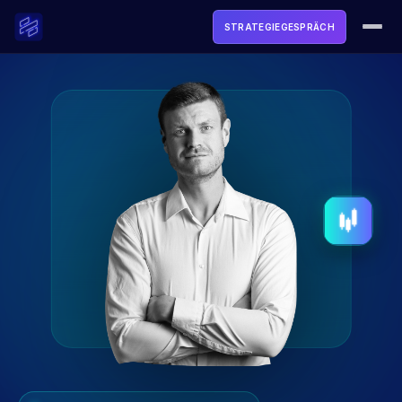
STRATEGIEGESPRÄCH
ACADEMY
SOFTWARE
TOOLS & FREEBIES
LIVE
MEDIA
ÜBER UNS
LOGIN
STRATEGIEGESPRÄCH BUCHEN →