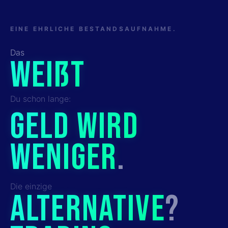
EINE EHRLICHE BESTANDSAUFNAHME.
Das
WEIßT
Du schon lange:
GELD WIRD
WENIGER
.
Die einzige
ALTERNATIVE
?