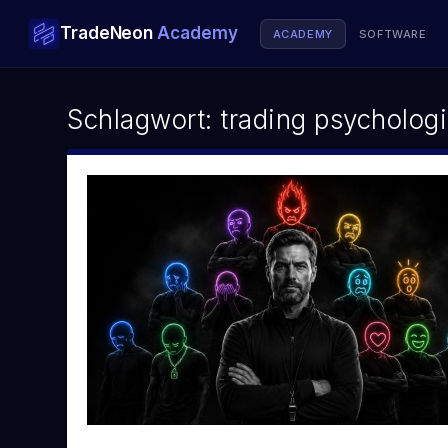
TradeNeon
Academy
ACADEMY
SOFTWARE
AUSBILDUNGEN
Schlagwort:
trading psycholog
Swingtrading
Mittelfristiger Handel · 12 Monate
Daytrading
Intraday Handel · 12 Monate
Strategiegespräch buchen →
KURSE
Dealer Hedging
Auf den Spuren der Market Maker
Aktienhandel
Analyse lernen