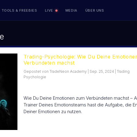
TOOLS & FREEBIES
LIVE
MEDIA
ÜBER UNS
TRADING PSYCHOLOGIE
ie
MindCrafter
Resilienz Training für Trader
Trading-Psychologie: Wie Du Deine Emotion
Verbündeten machst
TRANSPARENZ
Gepostet von
TradeNeon Academy
|
Sep. 25, 2024
|
Trading
Performance
Psychologie
Live Handelskonten
Wie Du Deine Emotionen zum Verbündeten machst – A
Börsenhandel lernen
Trainer Deines Emotionsteams hast die Aufgabe, die E
Kurse & Ausbildungen im Vergleich
Deiner Emotionen zu nutzen.