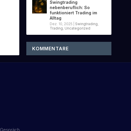
Swingtrading
nebenberuflich: So
funktioniert Trading im
Alltag
Dez. 10, 2025
|
Swingtrading
,
Trading
,
Uncategorized
KOMMENTARE
 Gespräch.