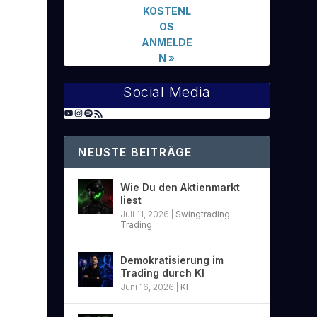
KOSTENL
OS
ANMELDE
N
»
Social Media
NEUSTE BEITRÄGE
Wie Du den Aktienmarkt
liest
Juli 11, 2026
|
Swingtrading
,
Trading
Demokratisierung im
Trading durch KI
Juni 16, 2026
|
KI