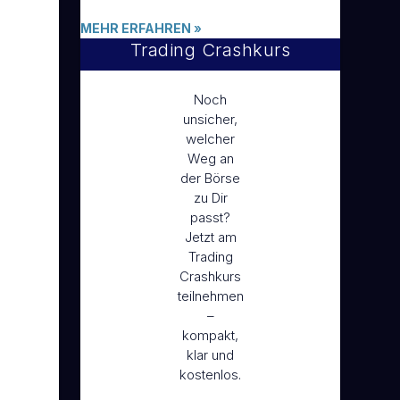
MEHR ERFAHREN
»
Trading Crashkurs
Noch
unsicher,
welcher
Weg an
der Börse
zu Dir
passt?
Jetzt am
Trading
Crashkurs
teilnehmen
–
kompakt,
klar und
kostenlos.