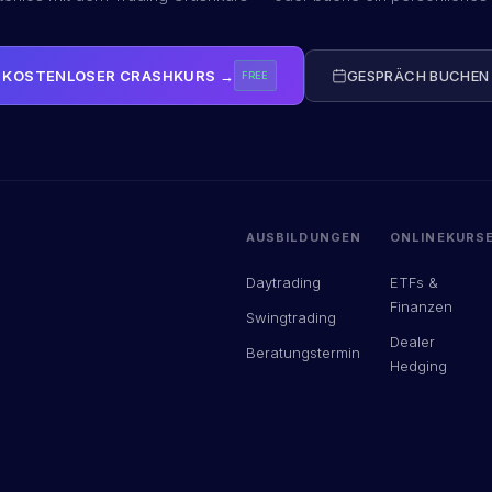
KOSTENLOSER CRASHKURS →
GESPRÄCH BUCHEN
FREE
AUSBILDUNGEN
ONLINEKURS
Daytrading
ETFs &
Finanzen
Swingtrading
Dealer
Beratungstermin
Hedging