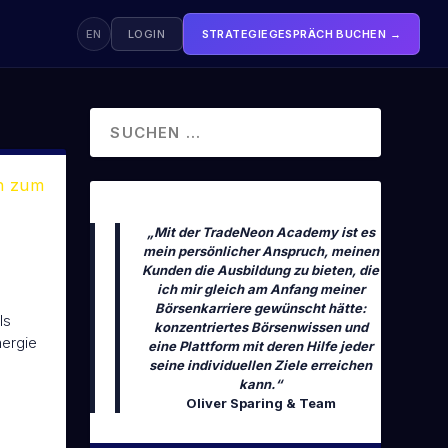
EN
LOGIN
STRATEGIEGESPRÄCH BUCHEN →
KOSTENLOS STARTEN
Trading Crashkurs
FREE
80 Minuten · Dein kompletter Börseneinstieg
en zum
VON OLIVER SPARING
„Mit der TradeNeon Academy ist es
Börsenbuch
mein persönlicher Anspruch, meinen
Das komplette Börsengrundwissen
Kunden die Ausbildung zu bieten, die
ich mir gleich am Anfang meiner
Börsenkarriere gewünscht hätte:
ls
konzentriertes Börsenwissen und
nergie
eine Plattform mit deren Hilfe jeder
seine individuellen Ziele erreichen
kann.“
Oliver Sparing & Team