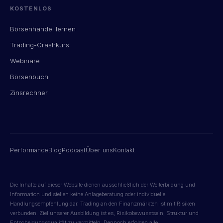
KOSTENLOS
Börsenhandel lernen
Trading-Crashkurs
Webinare
Börsenbuch
Zinsrechner
Performance
Blog
Podcast
Über uns
Kontakt
Die Inhalte auf dieser Website dienen ausschließlich der Weiterbildung und
Information und stellen keine Anlageberatung oder individuelle
Handlungsempfehlung dar. Trading an den Finanzmärkten ist mit Risiken
verbunden. Ziel unserer Ausbildung ist es, Risikobewusstsein, Struktur und
Entscheidungsqualität zu vermitteln. Dennoch erfolgen alle