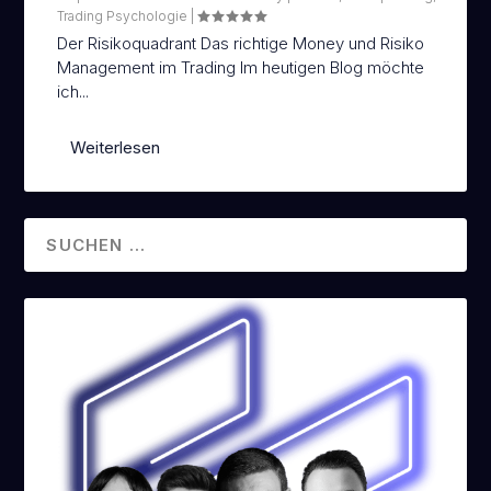
Trading Psychologie
|
Der Risikoquadrant Das richtige Money und Risiko
EN
TRADENEON SOFTWARE
Management im Trading Im heutigen Blog möchte
ich...
Weiterlesen