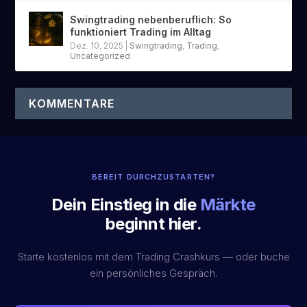
Swingtrading nebenberuflich: So
funktioniert Trading im Alltag
Dez. 10, 2025
|
Swingtrading
,
Trading
,
Uncategorized
KOMMENTARE
BEREIT DURCHZUSTARTEN?
Dein Einstieg in die
Märkte
beginnt hier.
Starte kostenlos mit dem Trading Crashkurs — oder buche
ein persönliches Gespräch.