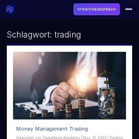
STRATEGIEGESPRÄCH
ACADEMY
Schlagwort:
trading
SOFTWARE
TOOLS & FREEBIES
LIVE
MEDIA
ÜBER UNS
LOGIN
Money Management Trading
STRATEGIEGESPRÄCH BUCHEN →
Gepostet von
TradeNeon Academy
|
Nov. 13, 2022
|
Trading
,