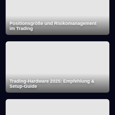
Positionsgröße und Risikomanagement
im Trading
Trading-Hardware 2025: Empfehlung &
Setup-Guide