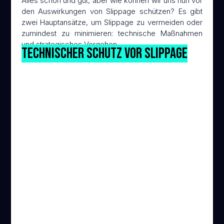
Alles schön und gut, aber wie können wir uns nun vor
den Auswirkungen von Slippage schützen? Es gibt
zwei Hauptansätze, um Slippage zu vermeiden oder
zumindest zu minimieren: technische Maßnahmen
und strategisches Vorgehen.
Technischer Schutz vor Slippage
Bei Tradeeröffnungen Limit Orders
verwenden
Verwende Limit Orders statt Market