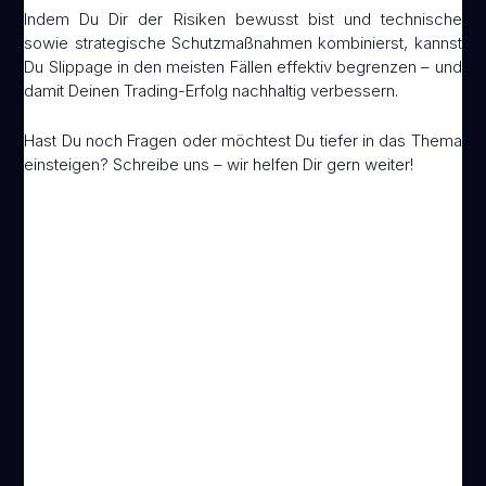
Indem Du Dir der Risiken bewusst bist und technische
sowie strategische Schutzmaßnahmen kombinierst, kannst
Du Slippage in den meisten Fällen effektiv begrenzen – und
damit Deinen Trading-Erfolg nachhaltig verbessern.
Hast Du noch Fragen oder möchtest Du tiefer in das Thema
einsteigen? Schreibe uns – wir helfen Dir gern weiter!
Newsletter
Trage Dich in unseren Newsletter ein und erhalte
Updates und Wissenswertes zum Thema Swing
Trading und Daytrading.