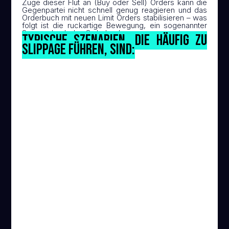
Zuge dieser Flut an (Buy oder Sell) Orders kann die
Gegenpartei nicht schnell genug reagieren und das
Orderbuch mit neuen Limit Orders stabilisieren – was
folgt ist die ruckartige Bewegung, ein sogenannter
Sweep durch das Orderbuch.
Typische Szenarien, die häufig zu
Slippage führen, sind:
Stop Order wird getriggert
Stop Orders werden nach dem