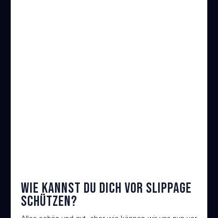
Durchbruch großer Limit Orders
Wird eine Limit Order mit großem
Volumen durchbrochen, folgen oft
viele Market Orders, die Slippage
verursachen können.
Wie kannst Du Dich vor Slippage
schützen?