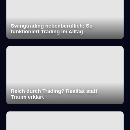
Swingtrading nebenberuflich: So
funktioniert Trading im Alltag
Reich durch Trading? Realität statt
Traum erklärt