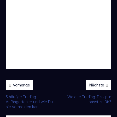
JETZT EINTRAGEN
*Ich akzeptiere die
Datenschutzrichtlinien.
Vorherige
Nächste
5 häufige Trading-
Welche Trading-Disziplin
Anfängerfehler und wie Du
passt zu Dir?
sie vermeiden kannst