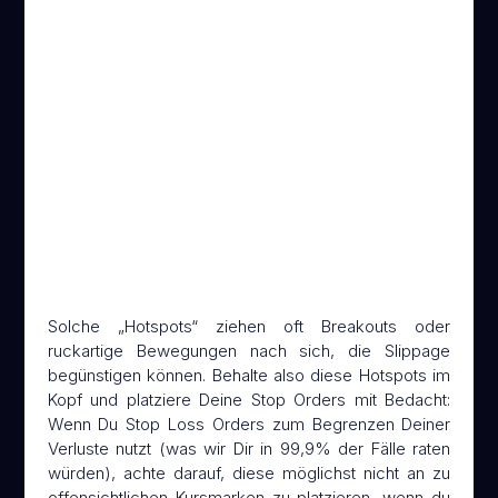
Nachdem eine große Limit Order
durchbrochen wird, hinter der sich
viele Stops angesammelt haben
Solche „Hotspots“ ziehen oft Breakouts oder
ruckartige Bewegungen nach sich, die Slippage
begünstigen können. Behalte also diese Hotspots im
Kopf und platziere Deine Stop Orders mit Bedacht:
Wenn Du Stop Loss Orders zum Begrenzen Deiner
Verluste nutzt (was wir Dir in 99,9% der Fälle raten
würden), achte darauf, diese möglichst nicht an zu
offensichtlichen Kursmarken zu platzieren, wenn du