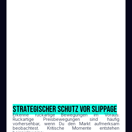
Handele in liquiden Märkten
Märkte mit hoher Liquidität – wie
großen Aktienindizes, Gold oder Rohöl
– haben meist enge Spreads und eine
stabile Preisgestaltung. Hier ist große
Slippage die Ausnahme.
Strategischer Schutz vor Slippage
Erkenne ruckartige Bewegungen im Voraus:
Ruckartige Preisbewegungen sind häufig
vorhersehbar, wenn Du den Markt aufmerksam
beobachtest. Kritische Momente entstehen