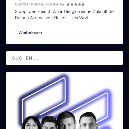
Branchenanalyse
,
Investieren
|
Stoppt den Fleisch Wahn:Die glorreiche Zukunft der
EN
TRADENEON SOFTWARE
Fleisch Alternativen Fleisch – ein Wort,...
Weiterlesen