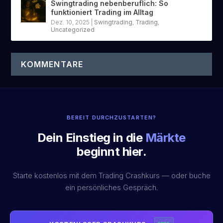
Swingtrading nebenberuflich: So
funktioniert Trading im Alltag
Dez. 10, 2025
|
Swingtrading
,
Trading
,
Uncategorized
KOMMENTARE
BEREIT DURCHZUSTARTEN?
Dein Einstieg in die
Märkte
beginnt hier.
Starte kostenlos mit dem Trading Crashkurs — oder buche
ein persönliches Gespräch.