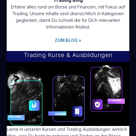
Trading Blog
Erfahre alles rund um Börse und Finanzen, mit Fokus auf
Trading. Unsere Inhalte sind übersichtlich in Kategorien
gegliedert, damit Du schnell die für Dich relevanten
Informationen findest.
ZUM BLOG
»
Trading Kurse & Ausbildungen
Lerne in unseren Kursen und Trading Ausbildungen wirklich
alles, was Du beim Investieren und Traden an der Börse