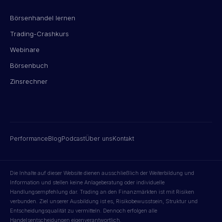
Börsenhandel lernen
Trading-Crashkurs
Webinare
Börsenbuch
Zinsrechner
Performance
Blog
Podcast
Über uns
Kontakt
Die Inhalte auf dieser Website dienen ausschließlich der Weiterbildung und
Information und stellen keine Anlageberatung oder individuelle
Handlungsempfehlung dar. Trading an den Finanzmärkten ist mit Risiken
verbunden. Ziel unserer Ausbildung ist es, Risikobewusstsein, Struktur und
Entscheidungsqualität zu vermitteln. Dennoch erfolgen alle
Handelsentscheidungen eigenverantwortlich.