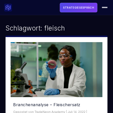
STRATEGIEGESPRÄCH
ACADEMY
Schlagwort:
fleisch
SOFTWARE
TOOLS & FREEBIES
LIVE
MEDIA
ÜBER UNS
LOGIN
Branchenanalyse – Fleischersatz
STRATEGIEGESPRÄCH BUCHEN →
Gepostet von
TradeNeon Academy
|
Juli 14, 2022
|