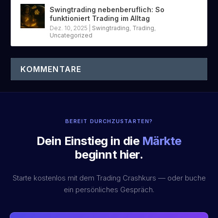
Swingtrading nebenberuflich: So
funktioniert Trading im Alltag
Dez. 10, 2025
|
Swingtrading
,
Trading
,
Uncategorized
KOMMENTARE
BEREIT DURCHZUSTARTEN?
Dein Einstieg in die
Märkte
beginnt hier.
Starte kostenlos mit dem Trading Crashkurs — oder buche
ein persönliches Gespräch.