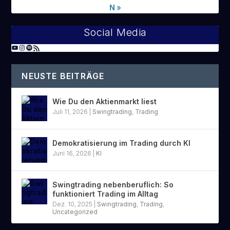
N
»
Social Media
NEUSTE BEITRÄGE
Wie Du den Aktienmarkt liest
Juli 11, 2026
|
Swingtrading
,
Trading
Demokratisierung im Trading durch KI
Juni 16, 2026
|
KI
Swingtrading nebenberuflich: So
funktioniert Trading im Alltag
Dez. 10, 2025
|
Swingtrading
,
Trading
,
Uncategorized