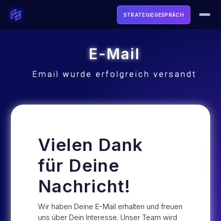
STRATEGIEGESPRÄCH
ACADEMY
E-Mail
SOFTWARE
Email wurde erfolgreich versandt
TOOLS & FREEBIES
LIVE
MEDIA
Vielen Dank
für Deine
ÜBER UNS
Nachricht!
LOGIN
Wir haben Deine E-Mail erhalten und freuen
uns über Dein Interesse. Unser Team wird
STRATEGIEGESPRÄCH BUCHEN →