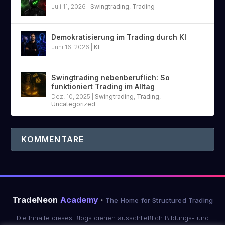
Juli 11, 2026
|
Swingtrading
,
Trading
Demokratisierung im Trading durch KI
Juni 16, 2026
|
KI
Swingtrading nebenberuflich: So
funktioniert Trading im Alltag
Dez. 10, 2025
|
Swingtrading
,
Trading
,
Uncategorized
KOMMENTARE
TradeNeon
Academy
·
The Home for Structured Trading
Die Inhalte dieses Blogs dienen ausschließlich Bildungs- und