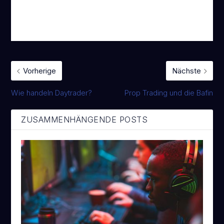
Vorherige
Nächste
Wie handeln Daytrader?
Prop Trading und die Bafin
ZUSAMMENHÄNGENDE POSTS