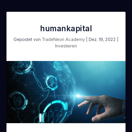
humankapital
Gepostet von
TradeNeon Academy
|
Dez. 19, 2022
|
Investieren