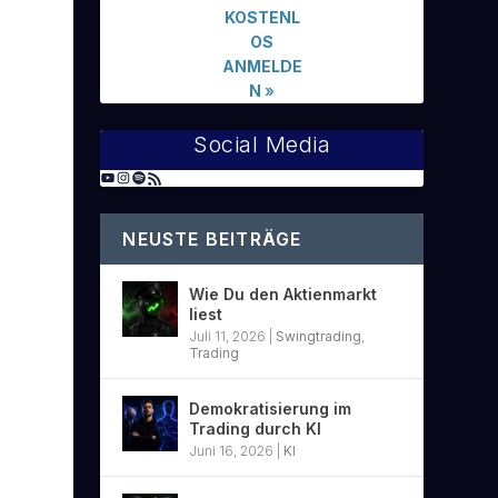
KOSTENL
OS
ANMELDE
N
»
Social Media
NEUSTE BEITRÄGE
Wie Du den Aktienmarkt
liest
Juli 11, 2026
|
Swingtrading
,
Trading
Demokratisierung im
Trading durch KI
Juni 16, 2026
|
KI