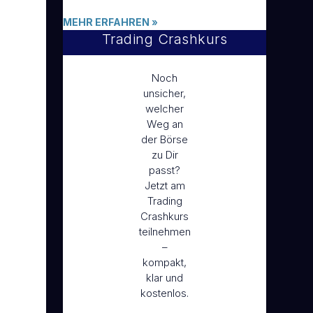
MEHR ERFAHREN
»
Trading Crashkurs
Noch
unsicher,
welcher
Weg an
der Börse
zu Dir
passt?
Jetzt am
Trading
Crashkurs
teilnehmen
–
kompakt,
klar und
kostenlos.