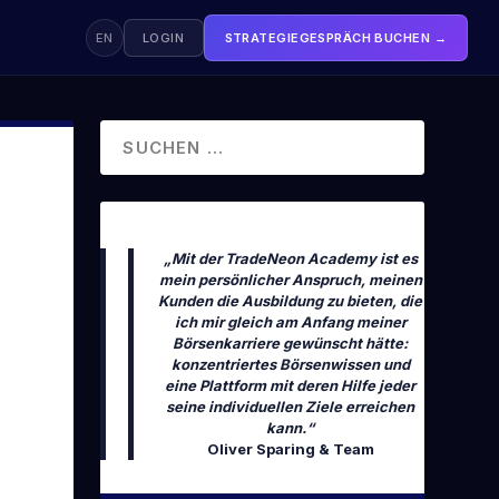
EN
LOGIN
STRATEGIEGESPRÄCH BUCHEN →
KOSTENLOS STARTEN
Trading Crashkurs
FREE
80 Minuten · Dein kompletter Börseneinstieg
VON OLIVER SPARING
„Mit der TradeNeon Academy ist es
Börsenbuch
mein persönlicher Anspruch, meinen
Das komplette Börsengrundwissen
Kunden die Ausbildung zu bieten, die
ich mir gleich am Anfang meiner
Börsenkarriere gewünscht hätte:
konzentriertes Börsenwissen und
eine Plattform mit deren Hilfe jeder
seine individuellen Ziele erreichen
kann.“
Oliver Sparing & Team