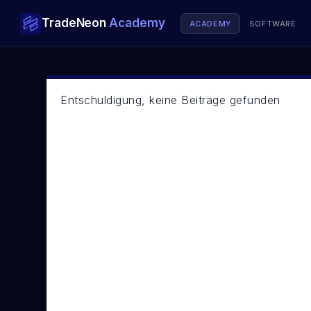
TradeNeon
Academy
ACADEMY
SOFTWARE
AUSBILDUNGEN
Swingtrading
Entschuldigung, keine Beiträge gefunden
Mittelfristiger Handel · 12 Monate
Daytrading
Intraday Handel · 12 Monate
Strategiegespräch buchen →
KURSE
Dealer Hedging
Auf den Spuren der Market Maker
Aktienhandel
Analyse lernen