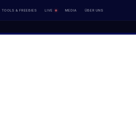
TOOLS & FREEBIES
LIVE
MEDIA
ÜBER UNS
TRADING PSYCHOLOGIE
MindCrafter
Resilienz Training für Trader
TRANSPARENZ
Performance
Live Handelskonten
Börsenhandel lernen
Kurse & Ausbildungen im Vergleich