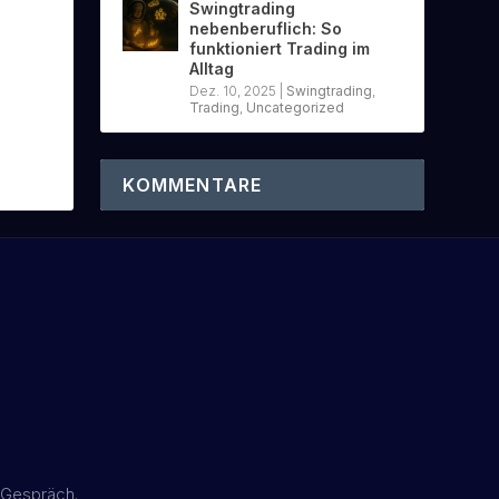
Swingtrading
nebenberuflich: So
funktioniert Trading im
Alltag
Dez. 10, 2025
|
Swingtrading
,
Trading
,
Uncategorized
KOMMENTARE
 Gespräch.