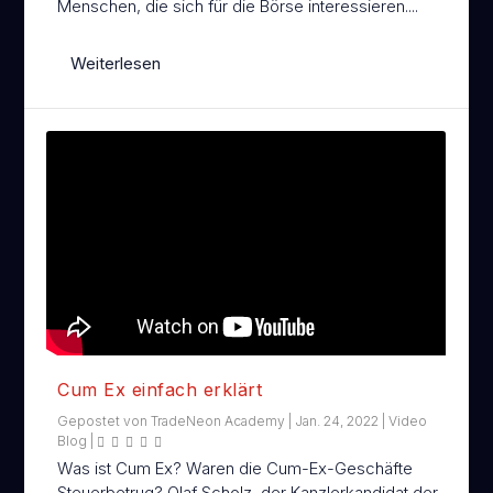
Menschen, die sich für die Börse interessieren....
EN
TRADENEON SOFTWARE
Weiterlesen
Cum Ex einfach erklärt
Gepostet von
TradeNeon Academy
|
Jan. 24, 2022
|
Video
Blog
|
Was ist Cum Ex? Waren die Cum-Ex-Geschäfte
Steuerbetrug? Olaf Scholz, der Kanzlerkandidat der