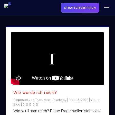
STRATEGIEGESPRÄCH
ACADEMY
SOFTWARE
TOOLS & FREEBIES
LIVE
MEDIA
ÜBER UNS
Wie werde ich reich?
LOGIN
Gepostet von
TradeNeon Academy
|
Feb. 15, 2022
|
Video
Blog
|
Wie wird man reich? Diese Frage stellen sich viele
STRATEGIEGESPRÄCH BUCHEN →