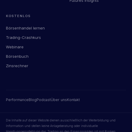
Futures Insights
KOSTENLOS
Börsenhandel lernen
Trading-Crashkurs
Webinare
Börsenbuch
Zinsrechner
Performance
Blog
Podcast
Über uns
Kontakt
Die Inhalte auf dieser Website dienen ausschließlich der Weiterbildung und
Information und stellen keine Anlageberatung oder individuelle
Handlungsempfehlung dar. Trading an den Finanzmärkten ist mit Risiken