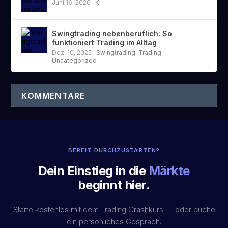
Juni 16, 2026
|
KI
Swingtrading nebenberuflich: So
funktioniert Trading im Alltag
Dez. 10, 2025
|
Swingtrading
,
Trading
,
Uncategorized
KOMMENTARE
BEREIT DURCHZUSTARTEN?
Dein Einstieg in die
Märkte
beginnt hier.
Starte kostenlos mit dem Trading Crashkurs — oder buche
ein persönliches Gespräch.